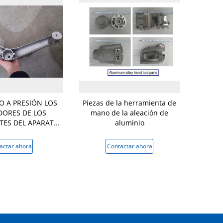
O A PRESIÓN LOS
Piezas de la herramienta de
El alumini
DORES DE LOS
mano de la aleación de
servicios 
ES DEL APARATO
aluminio
OMÉSTICO DE LA
IÓN EN CHINA
actar ahora
Contactar ahora
Conta