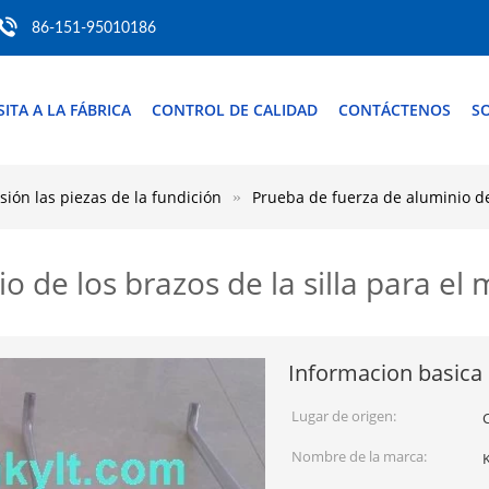
86-151-95010186
SITA A LA FÁBRICA
CONTROL DE CALIDAD
CONTÁCTENOS
SO
sión las piezas de la fundición
Prueba de fuerza de aluminio de
o de los brazos de la silla para e
Informacion basica
Lugar de origen:
Nombre de la marca: