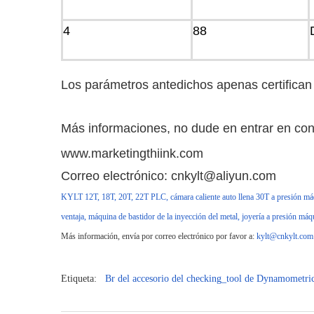
4
88
Los parámetros antedichos apenas certifican
Más informaciones, no dude en entrar en con
www.marketingthiink.com
Correo electrónico: cnkylt@aliyun.com
KYLT 12T, 18T, 20T, 22T PLC,
cámara caliente auto llena
30T
a presión má
ventaja, máquina de bastidor de la inyección del metal, joyería a presión máq
Más información, envía por correo electrónico por favor a:
kylt@cnkylt.co
Etiqueta:
Br
del
accesorio
del
checking_tool
de Dynamometri