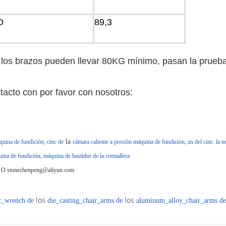
D
89,3
 los brazos pueden llevar 80KG mínimo, pasan la prueb
tacto con por favor con nosotros:
la
quina de fundición, cinc de
cámara caliente a presión máquina de fundición, zn del cinc. la 
uina de fundición, máquina de bastidor de la cremallera
m
O stonechenpeng@aliyun.com
los
los
c_wrench
de
die_casting_chair_arms
de
aluminum_alloy_chair_arms
de