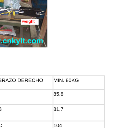
BRAZO DERECHO
MIN. 80KG
85,8
B
81,7
C
104