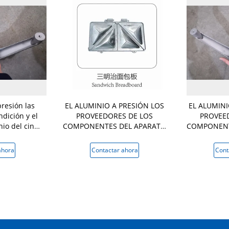
resión las
EL ALUMINIO A PRESIÓN LOS
EL ALUMINI
dición y el
PROVEEDORES DE LOS
PROVEE
io del cinc
COMPONENTES DEL APARATO
COMPONENT
n echada del
ELECTRODOMÉSTICO DE LA
ELECTROD
re
FUNDICIÓN EN CHINA
FUNDIC
ahora
Contactar ahora
Cont