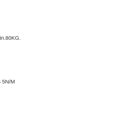
Min.80KG.
os 5N/M