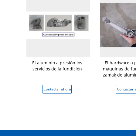
rramienta de
El aluminio a presión los
El hardware a p
leación de
servicios de la fundición
máquinas de fun
nio
zamak de alumin
muere fabricació
hardwa
 ahora
Contactar ahora
Contactar 