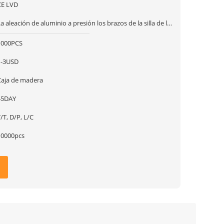
CE LVD
a aleación de aluminio a presión los brazos de la silla de la
fundición
1000PCS
1-3USD
Caja de madera
45DAY
/T, D/P, L/C
10000pcs