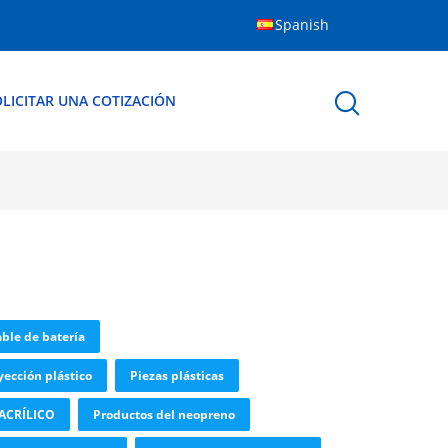
Spanish
LICITAR UNA COTIZACIÓN
able de batería
ección plástico
Piezas plásticas
ACRÍLICO
Productos del neopreno