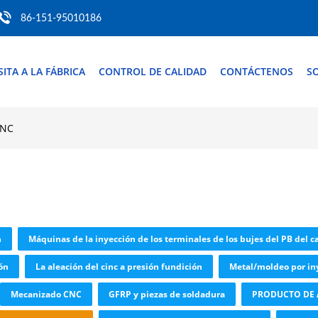
86-151-95010186
SITA A LA FÁBRICA
CONTROL DE CALIDAD
CONTÁCTENOS
SO
 NC
n
Máquinas de la inyección de los terminales de los bujes del PB del c
ión
La aleación del cinc a presión fundición
Metal/moldeo por iny
Mecanizado CNC
GFRP y piezas de soldadura
PRODUCTO DE 