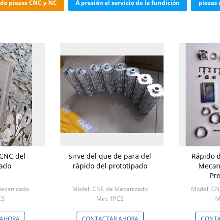
de piezas CNC y NC
A presión el servicio de la fundición
piezas 
 CNC del
sirve del que de para del
Rápido d
ado
rápido del prototipado
Mecan
Pr
Mecanizado
Model: CNC de Mecanizado
Model: CN
CS
Min: 1PCS
M
 AHORA
CONTACTAR AHORA
CONTA