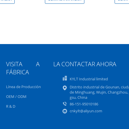
VISITA A LA
CONTACTAR AHORA
FÁBRICA
KYLT Industrial limited
Línea de Producción
Distrito industrial de Gounan, ciud
de Minghuang, Wujin, Changzhou, 
OEM / ODM
gsu, China
86-151-95010186
R & D
cnkylt@aliyun.com