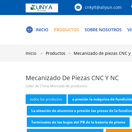
cnkylt@aliyun.com
INICIO
PRODUCTOS
SOBRE NOSOTROS
VI
Inicio
Productos
Mecanizado de piezas CNC y
Mecanizado De Piezas CNC Y NC
Líder de China Mercado de productos
todos los productos
a presión la máquina de fundició
La aleación de aluminio a presión las piezas de la fundic
Terminales de los bujes del PB de la batería de plomo