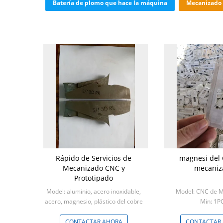
Batería de plomo que hace la máquina
Mecanizado 
Rápido de Servicios de
magnesi del
Mecanizado CNC y
mecaniz
Prototipado
Model: aluminio, acero inoxidable,
Model: CNC de 
acero, magnesio, plástico del cobre
Min: 1P
y
Min: 1set
CONTACTAR AHORA
CONTACTAR