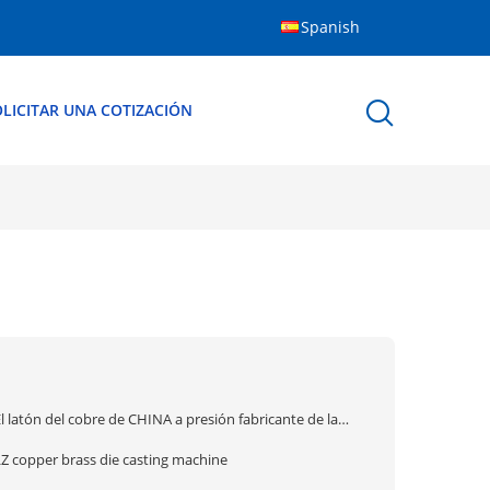
Spanish
LICITAR UNA COTIZACIÓN
l latón del cobre de CHINA a presión fabricante de la
máquina de fundición
LZ copper brass die casting machine