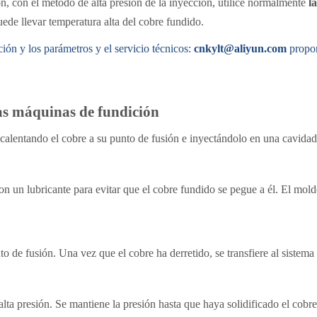
ión, con el método de alta presión de la inyección, utilice normalmente
l
ede llevar temperatura alta del cobre fundido.
ión y los parámetros y el
servicio
técnicos
:
cnkylt@aliyun.com
propo
las máquinas de fundición
calentando el cobre a su punto de fusión e inyectándolo en una cavidad
n un lubricante para evitar que el cobre fundido se pegue a él. El mold
o de fusión. Una vez que el cobre ha derretido, se transfiere al sistema
lta presión. Se mantiene la presión hasta que haya solidificado el cobre