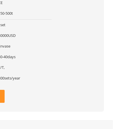
CE
150-500t
1set
30000USD
Envase
30-40days
/T,
300sets/year