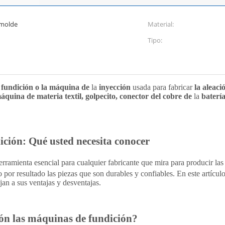
 molde
Material:
Tipo:
 fundición o la máquina de
la
inyección
usada para fabricar
la aleaci
áquina de materia textil, golpecito, conector del cobre de
la
baterí
ición: Qué usted necesita conocer
rramienta esencial para cualquier fabricante que mira para producir las 
or resultado las piezas que son durables y confiables. En este artículo
an a sus ventajas y desventajas.
ión las máquinas de fundición?