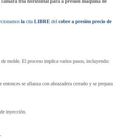
a cámara fría horizontal para a presión máquina de
rcionamos
la
cita
LIBRE
del
cobre a presión precio de
 de molde. El proceso implica varios pasos, incluyendo:
e entonces se afianza con abrazadera cerrado y se prepara
 de inyección.
.