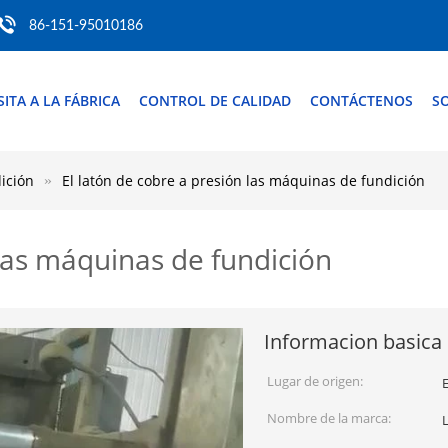
86-151-95010186
SITA A LA FÁBRICA
CONTROL DE CALIDAD
CONTÁCTENOS
SO
ición
El latón de cobre a presión las máquinas de fundición
 las máquinas de fundición
Informacion basica
Lugar de origen:
E
Nombre de la marca: