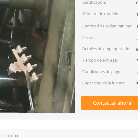
Certificación:
Número de modelo:
Cantidad de orden mínima:
Precio:
Detalles de empaquetado:
Tiempo de entrega:
Condiciones de pago:
T
Capacidad de la fuente:
Contactar ahora
producto