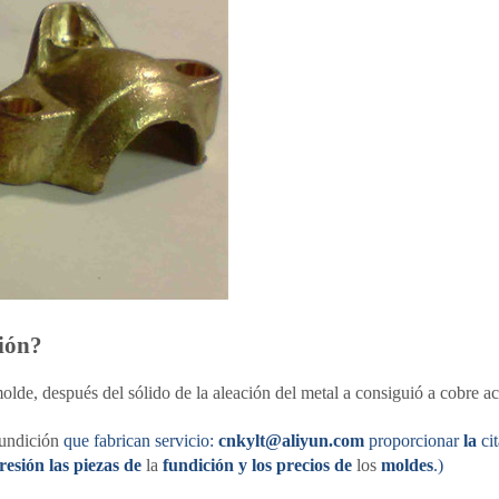
ción?
molde, después del sólido de la aleación del metal a consiguió a cobre 
undición
que fabrican servicio:
cnkylt@aliyun.com
proporcionar
la
ci
sión las piezas de
la
fundición y los precios de
los
moldes
.)