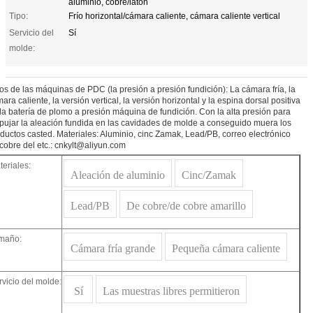
aluminio, cobre/latón
Tipo:
Frío horizontal/cámara caliente, cámara caliente vertical
Servicio del
Sí
molde:
os de las máquinas de PDC (la presión a presión fundición): La cámara fría, la
ara caliente, la versión vertical, la versión horizontal y la espina dorsal positiva
la batería de plomo a presión máquina de fundición. Con la alta presión para
ujar la aleación fundida en las cavidades de molde a conseguido muera los
ductos casted. Materiales: Aluminio, cinc Zamak, Lead/PB, correo electrónico
cobre del etc.: cnkylt@aliyun.com
teriales:
Aleación de aluminio
Cinc/Zamak
Lead/PB
De cobre/de cobre amarillo
maño:
Cámara fría grande
Pequeña cámara caliente
rvicio del molde:
Sí
Las muestras libres permitieron