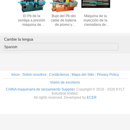
Terminales del PB
PLC150T de
cámara caliente
El Pb d
de la batería de
aluminio, de
automática llena a
ventaja a 
plomo y moldeos
cobre/latón,
presión máquina
máquin
por inyección de
magnesio,
de fundición
fundic
los bushs
cámara fría del
metal del cinc
Deja un
Cambie la lengua
(zamak) a presión
máquina de
Spanish
¡Te llamare
fundición
Inicio
|
Sobre nosotros
|
Contáctenos
|
Mapa del Sitio
|
Privacy Policy
Visión de escritorio
CHINA maquinaria de lanzamiento Supplier.
Copyright © 2016 - 2026 KYLT
Industrial limited.
All rights reserved. Developed by
ECER