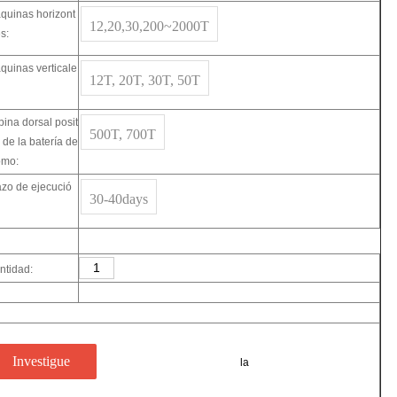
quinas horizont
12,20,30,200~2000T
s:
quinas verticale
12T, 20T, 30T, 50T
pina dorsal posit
500T, 700T
 de la batería de
omo:
azo de ejecució
30-40days
ntidad:
Investigue
añaden a
cesta
la