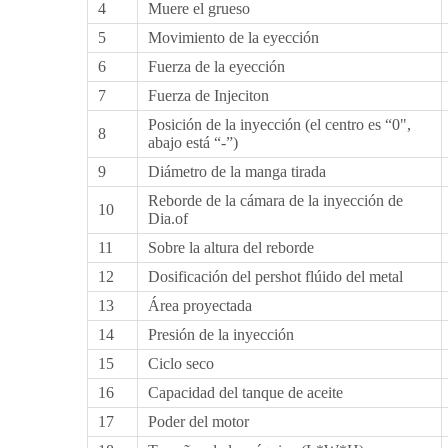
4
Muere el grueso
5
Movimiento de la eyección
6
Fuerza de la eyección
7
Fuerza de Injeciton
Posición de la inyección (el centro es “0",
8
abajo está “-”)
9
Diámetro de la manga tirada
Reborde de la cámara de la inyección de
10
Dia.of
11
Sobre la altura del reborde
12
Dosificación del pershot flúido del metal
13
Área proyectada
14
Presión de la inyección
15
Ciclo seco
16
Capacidad del tanque de aceite
17
Poder del motor