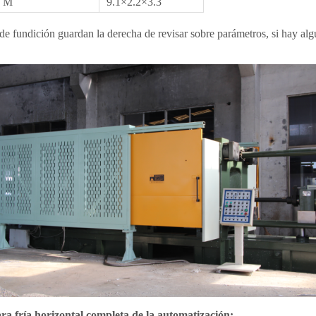
M
9.1×2.2×3.3
de fundición guardan la derecha de revisar sobre parámetros, si hay alg
ra fría horizontal completa de la automatización: