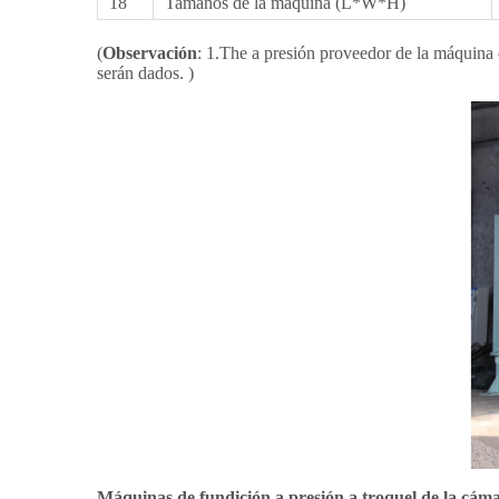
18
Tamaños de la máquina (L*W*H)
(
Observación
: 1.The a presión proveedor de la máquina 
serán dados. )
Máquinas de fundición a presión a troquel de la cáma