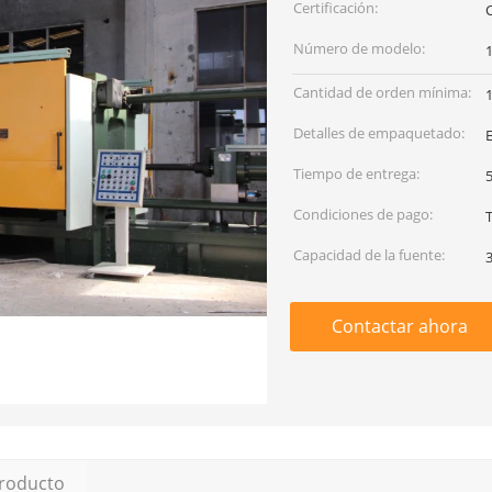
Certificación:
Número de modelo:
Cantidad de orden mínima:
Detalles de empaquetado:
Tiempo de entrega:
5
Condiciones de pago:
Capacidad de la fuente:
Contactar ahora
producto