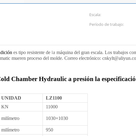
Escala:
Período de trabajo:
la
dición
es tipo resistente de
máquina del gran escala. Los trabajos con
uotmatic mueren proceso del molde. Correo electrónico: cnkylt@aliyun.
ld Chamber Hydraulic a presión la especificació
UNIDAD
LZ1100
KN
11000
milímetro
1030×1030
milímetro
950