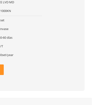
CE LVD MD
11000KN
1set
Envase
0-60 días
T/T
30set/year