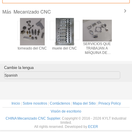
Mecanizado CNC
Más
o de
Servicios de
Servicio que
SERVICIOS QUE
piezas
o de ACS
torneado del CNC
muele del CNC
TRABAJAN A
torneado d
CNC que
MÁQUINA DEL
inoxidabl
aja a
CNC - KYLT
NC de
na, el
precisió
jar a
meta
Cambie la lengua
 del CNC
recisión
Spanish
Inicio
|
Sobre nosotros
|
Contáctenos
|
Mapa del Sitio
|
Privacy Policy
Visión de escritorio
CHINA Mecanizado CNC Supplier.
Copyright © 2016 - 2026 KYLT Industrial
limited.
All rights reserved. Developed by
ECER