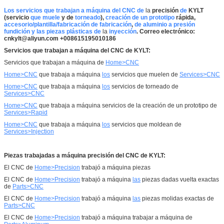
Los servicios que trabajan a máquina del CNC de
la
precisión
de
KYLT
(servicio
que muele
y de
torneado
),
creación de un prototipo
rápida,
accesorio/plantilla/fabricación de fabricación
,
de aluminio a presión
fundición y las piezas plásticas de
la
inyección
. Correo electrónico:
cnkylt@aliyun.com +008615195010186
Servicios que trabajan a máquina del CNC de KYLT:
Servicios que trabajan a máquina de
Home>CNC
Home>CNC
que trabaja a máquina
los
servicios que muelen de
Services>CNC
Home>CNC
que trabaja a máquina
los
servicios de torneado de
Services>CNC
Home>CNC
que trabaja a máquina servicios de la creación de un prototipo de
Services>Rapid
Home>CNC
que trabaja a máquina
los
servicios que moldean de
Services>Injection
Piezas trabajadas a máquina precisión del CNC de KYLT:
El CNC de
Home>Precision
trabajó a máquina piezas
El CNC de
Home>Precision
trabajó a máquina
las
piezas dadas vuelta exactas
de
Parts>CNC
El CNC de
Home>Precision
trabajó a máquina
las
piezas molidas exactas de
Parts>CNC
El CNC de
Home>Precision
trabajó a máquina trabajar a máquina de